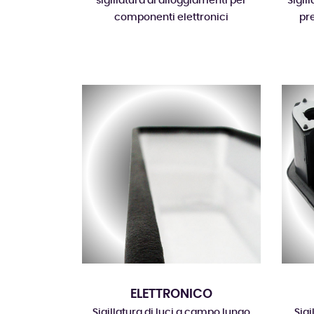
sigillatura di alloggiamenti per
Sigil
componenti elettronici
pr
ELETTRONICO
Sigillatura di luci a campo lungo
Sig