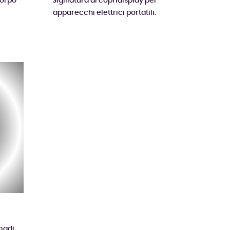
corpo
Sigillatura di copridisplay per
apparecchi elettrici portatili.
rmadi