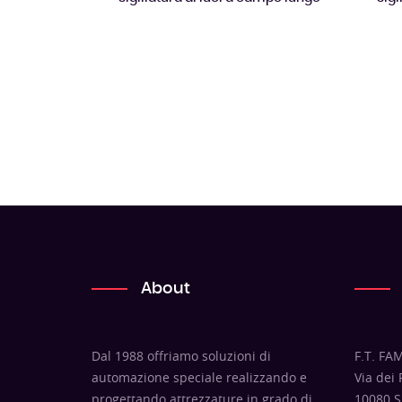
About
Dal 1988 offriamo soluzioni di
F.T. FAM
automazione speciale realizzando e
Via dei
progettando attrezzature in grado di
10080 S